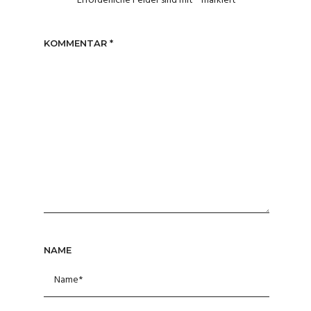
Erforderliche Felder sind mit
*
markiert
KOMMENTAR
*
NAME