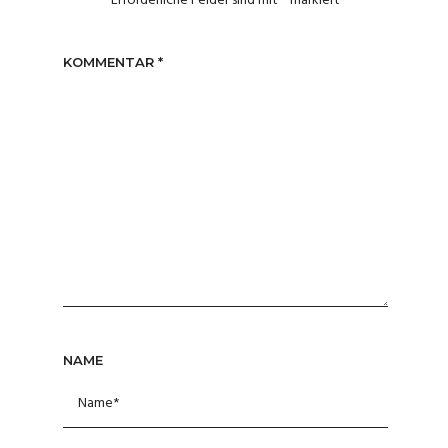
Erforderliche Felder sind mit
*
markiert
KOMMENTAR
*
NAME