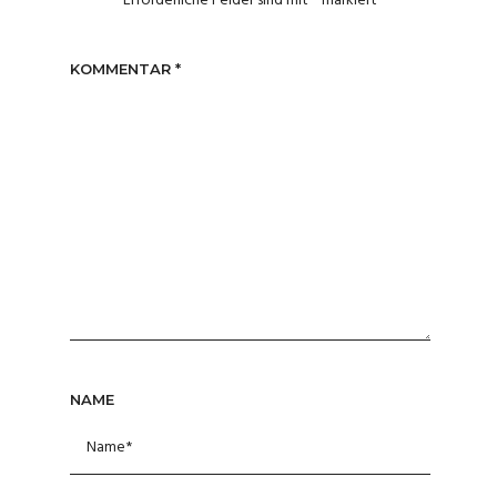
Erforderliche Felder sind mit
*
markiert
KOMMENTAR
*
NAME